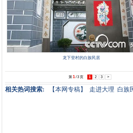
龙下登村的白族民居
1
第
/
3
页
1
2
3
>
相关热词搜索:
【本网专稿】
走进大理
白族