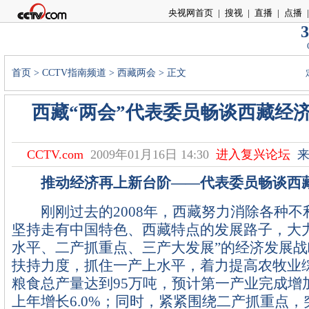
央视网首页
|
搜视
|
直播
|
点播
|
3
首页
>
CCTV指南频道
>
西藏两会
> 正文
西藏“两会”代表委员畅谈西藏经
CCTV.com
2009年01月16日 14:30
进入复兴论坛
来
推动经济再上新台阶——代表委员畅谈西
刚刚过去的2008年，西藏努力消除各种不
坚持走有中国特色、西藏特点的发展路子，大
水平、二产抓重点、三产大发展”的经济发展
扶持力度，抓住一产上水平，着力提高农牧业
粮食总产量达到95万吨，预计第一产业完成增
上年增长6.0%；同时，紧紧围绕二产抓重点