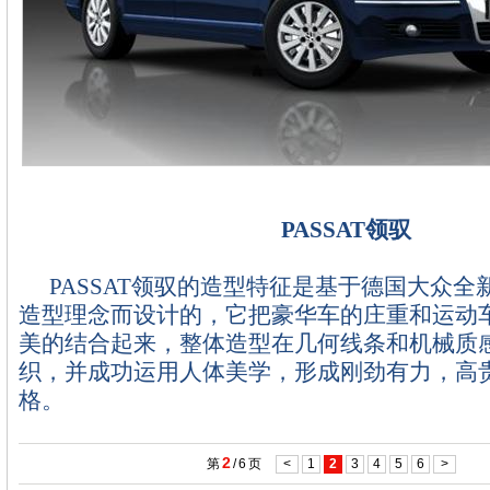
PASSAT领驭
PASSAT
领驭的造型特征是基于德国大众全
造型理念而设计的，它把豪华车的庄重和运动
美的结合起来，整体造型在几何线条和机械质
织，并成功运用人体美学，形成刚劲有力，高
格。
2
第
/
6
页
<
1
2
3
4
5
6
>