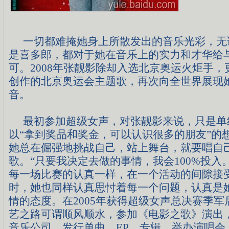
一切都难掩她身上所散发出的音乐光彩，无
是喜多郎，都对于她在音乐上的实力和才华给
可。
2008
年张靓影除却入选北京奥运火炬手，
创作的北京奥运会主题歌，再次向全世界展现
音。
最初参加超级女声，对张靓影来说，只是单
以“拿到奖品和奖金，可以认识很多的朋友”的
她总在倔强地挑战自己，站上舞台，就要唱自
歌。“只要我决定去做的事情，我会
100%
投入。
每一场比赛的认真一样，在一个活动的间隙接
时，她也同样认真思忖着每一个问题，认真是
情的态度。在
2005
年获得超级女声总决赛季军
艺之路可谓顺风顺水，参加《电影之歌》演出
音乐公司，发行单曲、
EP
、专辑、举办演唱会