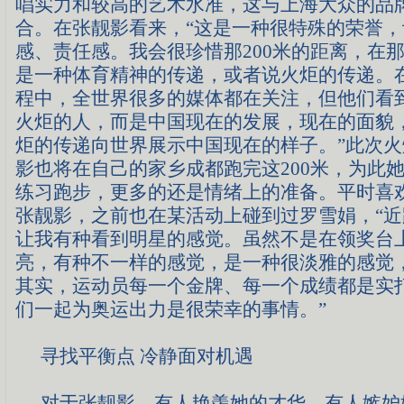
唱实力和较高的艺术水准，这与上海大众的品
合。在张靓影看来，“这是一种很特殊的荣誉
感、责任感。我会很珍惜那
200
米
的距离，在
是一种体育精神的传递，或者说火炬的传递。
程中，全世界很多的媒体都在关注，但他们看
火炬的人，而是中国现在的发展，现在的面貌
炬的传递向世界展示中国现在的样子。”此次
影也将在自己的家乡成都跑完这
200
米
，为此
练习跑步，更多的还是情绪上的准备。平时喜
张靓影，之前也在某活动上碰到过罗雪娟，“
让我有种看到明星的感觉。虽然不是在领奖台
亮，有种不一样的感觉，是一种很淡雅的感觉
其实，运动员每一个金牌、每一个成绩都是实
们一起为奥运出力是很荣幸的事情。”
寻找平衡点 冷静面对机遇
对于张靓影，有人艳羡她的才华，有人嫉妒