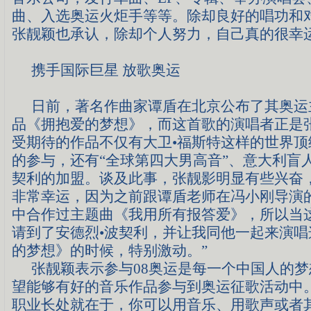
曲、入选奥运火炬手等等。除却良好的唱功和
张靓颖也承认，除却个人努力，自己真的很幸
携手国际巨星 放歌奥运
日前，著名作曲家谭盾在北京公布了其奥运
品《拥抱爱的梦想》，而这首歌的演唱者正是
受期待的作品不仅有大卫•福斯特这样的世界顶
的参与，还有“全球第四大男高音”、意大利盲
契利的加盟。谈及此事，张靓影明显有些兴奋
非常幸运，因为之前跟
谭盾
老师在冯小刚导演
中合作过主题曲《我用所有报答爱》，所以当
请到了安德烈•波契利，并让我同他一起来演唱
的梦想》的时候，特别激动。”
张靓颖表示参与
08
奥运是每一个中国人的梦
望能够有好的音乐作品参与到奥运征歌活动中
职业长处就在于，你可以用音乐、用歌声或者