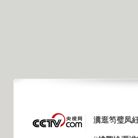
瀵逛笉璧凤紝