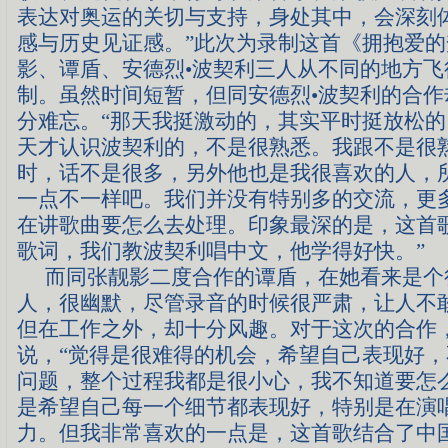
表达对奥运的关切与支持，身处其中，会深刻
感与历史见证感。”此次为录制这首《拥抱爱
影、谭盾、安德烈•波契利三人从不同的地方飞
制。虽然时间短暂，但同安德烈•波契利的合作
分难忘。“那天我挺激动的，其实平时挺放松
天才认识波契利的，不是很熟悉。我跟不是很
时，话不是很多，另外他也是我很喜欢的人，
一点不一样吧。我们并没有特别多的交流，更
在讲歌曲要怎么去处理。印象最深的是，这首
歌词，我们教波契利唱中文，他学得好快。”
而同张靓影二度合作的谭盾，在她看来是个
人，很幽默，尽管录音的时候很严肃，让人不
但在工作之外，却十分风趣。对于这次的合作
说，“觉得是很难得的机会，希望自己表现好
问题，整个过程我都是很小心，我不知道要怎
是希望自己每一个细节都表现好，特别是在演
力。但我非常喜欢的一点是，这首歌结合了中