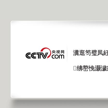
瀵逛笉璧凤紝
绋嶅悗灏濊