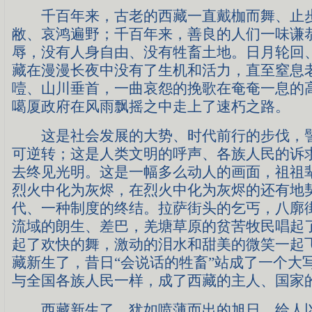
千百年来，古老的西藏一直戴枷而舞、止步
敝、哀鸿遍野；千百年来，善良的人们一味谦
辱，没有人身自由、没有牲畜土地。日月轮回
藏在漫漫长夜中没有了生机和活力，直至窒息
噎、山川垂首，一曲哀怨的挽歌在奄奄一息的
噶厦政府在风雨飘摇之中走上了速朽之路。
这是社会发展的大势、时代前行的步伐，譬
可逆转；这是人类文明的呼声、各族人民的诉
去终见光明。这是一幅多么动人的画面，祖祖
烈火中化为灰烬，在烈火中化为灰烬的还有地
代、一种制度的终结。拉萨街头的乞丐，八廓
流域的朗生、差巴，羌塘草原的贫苦牧民唱起
起了欢快的舞，激动的泪水和甜美的微笑一起
藏新生了，昔日“会说话的牲畜”站成了一个大写
与全国各族人民一样，成了西藏的主人、国家
西藏新生了，犹如喷薄而出的旭日，给人以