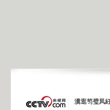
瀵逛笉璧凤紝