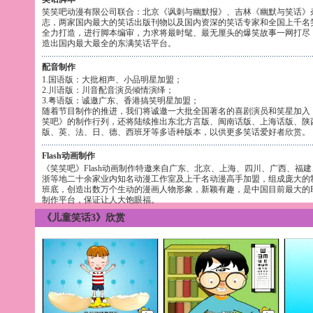
笑笑吧动漫有限公司联合：北京《讽刺与幽默报》、吉林《幽默与笑话》
志，两家国内最大的笑话出版刊物以及国内资深的笑话专家和全国上千名
全力打造，进行脚本编审，力求将最时髦、最无厘头的爆笑故事一网打尽
造出国内最大最全的东满笑话平台。
配音制作
1.国语版：大批相声、小品明星加盟；
2.川语版：川音配音演员倾情演绎；
3.粤语版：诚邀广东、香港搞笑明星加盟；
随着节目制作的推进，我们将诚邀一大批全国著名的喜剧演员和笑星加入
笑吧》的制作行列，还将陆续推出东北方言版、闽南话版、上海话版、陕
版、英、法、日、德、西班牙等多语种版本，以供更多笑话爱好者欣赏。
Flash动画制作
《笑笑吧》Flash动画制作特邀来自广东、北京、上海、四川、广西、福建
浙等地二十余家业内知名动漫工作室及上千名动漫高手加盟，组成庞大的
班底，创造出数万个生动的漫画人物形象，新颖有趣，是中国目前最大的Fla
制作平台，保证让人大饱眼福。
《儿童笑话3》欣赏