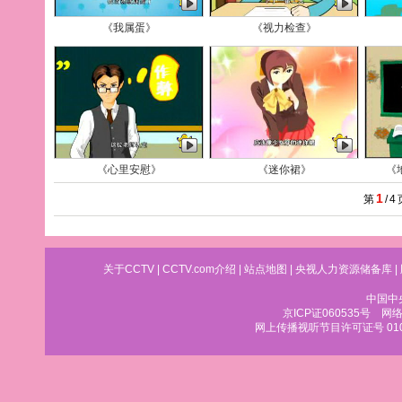
《我属蛋》
《视力检查》
《心里安慰》
《迷你裙》
《
1
第
/
4
关于CCTV
|
CCTV.com介绍
|
站点地图
|
央视人力资源储备库
|
中国中
京ICP证060535号
网络文
网上传播视听节目许可证号 010