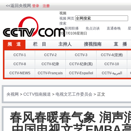
<<返回央视网
登录
注册
视频
视频
网页
搜索
新闻联播
焦点访谈
直通春晚
星
2017
/
01
08
星
期
日
频 道
栏 目
主持人
搜视指南
直 播
CCTV-1
CCTV-2
CCTV-3
CCTV-4(亚洲)
CCTV-8
CCTV-纪录
CCTV-纪录(英)
CCTV-10
CCTV-NEWS
CCTV-Français
CCTV-Español
CCTV-العربية
央视网
>
CCTV指南频道
>
电视文艺工作委员会
> 正文
春风春暖春气象 润声
中国电视文艺EMBA