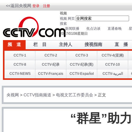
<<返回央视网
登录
注册
视频
视频
网页
搜索
新闻联播
焦点访谈
直通春晚
星
2017
/
01
08
星
期
日
频 道
栏 目
主持人
搜视指南
直 播
CCTV-1
CCTV-2
CCTV-3
CCTV-4(亚洲)
CCTV-8
CCTV-纪录
CCTV-纪录(英)
CCTV-10
CCTV-NEWS
CCTV-Français
CCTV-Español
CCTV-العربية
央视网
>
CCTV指南频道
>
电视文艺工作委员会
> 正文
“群星”助