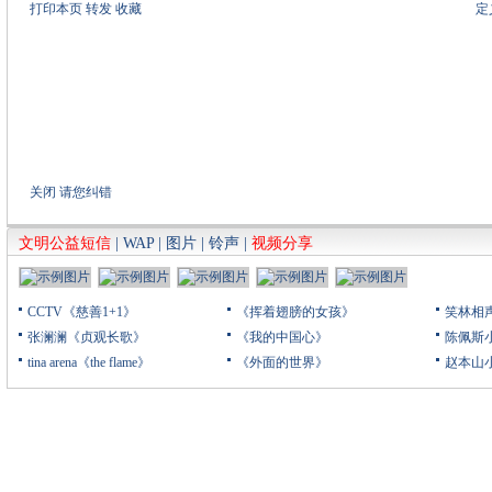
打印本页
转发
收藏
定
关闭
请您纠错
文明公益短信
|
WAP
|
图片
|
铃声
|
视频分享
CCTV《慈善1+1》
《挥着翅膀的女孩》
笑林相
张澜澜《贞观长歌》
《我的中国心》
陈佩斯
tina arena《the flame》
《外面的世界》
赵本山