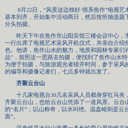
8月22日，“风景这边独好·情系焦作”电视艺
基本到齐，开始集中活动两日，然后按所抽选题
分头拍摄。
昨天下午在焦作市山阳宾馆三楼会议中心，市
一行出席了电视艺术采风开机仪式，并亲自介绍
色。他讲，焦作山水的魅力，地质和园林专家们
品”，按照这一思路去拍摄，便找到了焦作山水
为便于拍摄，与旅游观光者错开时间，参于采风
的编导和摄像记者们，七点多钟就出发了。
齐聚云台山
十几家电视台30几名采风人员都身穿红马夹
齐聚云台山，也给云台山凭添了一道风景。云台
的“名片”，以山称奇，以水叫绝。温盘峪则是云
面”。