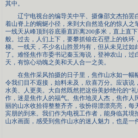
其中。
辽宁电视台的编导关中平、摄像邵文杰拍罢白
着山脊上的蜿蜒小径，来到大自然造化的惊人之笔
一线天从峰顶到谷底垂直距离200多米，直上直
般。过去，人们上下，要攀抓锒在石壁上的铁环
梯。一线天，不少名山胜景均有，但从未见过如
了。难怪焦作市委书记秦玉海说，登神农山，过
天，有惊心动魄之美和天人合一之美。
在焦作采风拍摄的日子里，焦作山水如一幅幅
令我们目不遐接，始料未及，欣喜万分。应该说
水美、人更美。大自然既然把这份美妙绝伦的“礼
作，迷是焦作人的福气。焦作地灵人杰，焦作人
丽的山水收拾得整整齐齐，妆扮得漂漂亮亮，每
宾朋的到来。我们作为电视工作者，能身临其境
山水画面，感受到焦作山水的迷人魅力，也是一