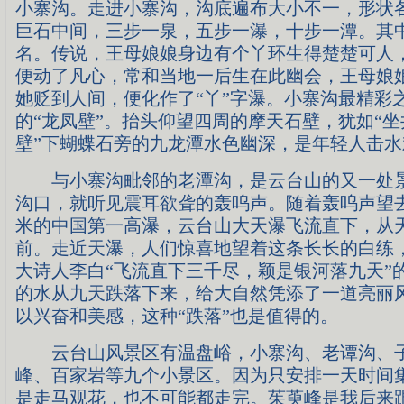
小寨沟。走进小寨沟，沟底遍布大小不一，形状
巨石中间，三步一泉，五步一瀑，十步一潭。其中
名。传说，王母娘娘身边有个丫环生得楚楚可人
便动了凡心，常和当地一后生在此幽会，王母娘
她贬到人间，便化作了“丫”字瀑。小寨沟最精彩
的“龙凤壁”。抬头仰望四周的摩天石壁，犹如“坐
壁”下蝴蝶石旁的九龙潭水色幽深，是年轻人击
与小寨沟毗邻的老潭沟，是云台山的又一处景
沟口，就听见震耳欲聋的轰呜声。随着轰呜声望去
米的中国第一高瀑，云台山大天瀑飞流直下，从
前。走近天瀑，人们惊喜地望着这条长长的白练
大诗人李白“飞流直下三千尽，颖是银河落九天”
的水从九天跌落下来，给大自然凭添了一道亮丽
以兴奋和美感，这种“跌落”也是值得的。
云台山风景区有温盘峪，小寨沟、老谭沟、
峰、百家岩等九个小景区。因为只安排一天时间
是走马观花，也不可能都走完。茱萸峰是我后来