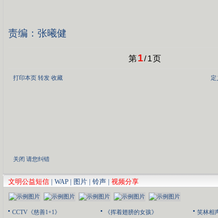
责编：张曦健
1
第
/
1
页
打印本页
转发
收藏
定
关闭
请您纠错
文明公益短信
|
WAP
|
图片
|
铃声
|
视频分享
CCTV《慈善1+1》
《挥着翅膀的女孩》
笑林相