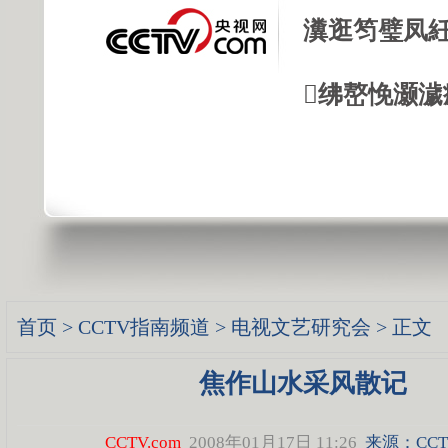
瀵逛笉璧凤紝
绋嶅悗灏濊
首页
>
CCTV指南频道
>
电视文艺研究会
> 正文
焦作山水采风散记
CCTV.com
2008年01月17日 11:26
来源：CCTV