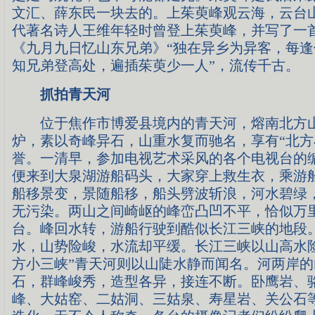
文汇、薛东民一块去的。上茱萸峰观云海，云台
代著名诗人王维年轻时曾登上茱萸峰，并写了一
《九月九日忆山东兄弟》“独在异乡为异客，每
知兄弟登高处，遍插茱萸少一人”，流传千古。
抓拍青天河
位于焦作市博爱县境内的青天河，熔南北方
炉，素以奇峰异石，山重水复而驰名，享有“北方
誉。一清早，参加电视艺术采风的各个电视台的
便来到大泉湖游船码头，大家穿上救生衣，乘游
船移景变，景随船移，船头劈波斩浪，河水碧绿
无污染。两山之间崎岖的峰峦凸凹不平，恰似万
台。峰回水转，游船行驶到酷似长江三峡的地段
水，山势险峻，水流却平缓。长江三峡以山高水
方小三峡”青天河则以山陡水静而闻名。河两岸
石，群峰峻秀，造型各异，接连不断。卧鹰岩、
峰、大姑窑、二姑洞、三姑泉、寿星岩、关公石