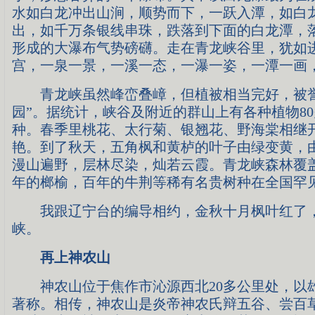
水如白龙冲出山涧，顺势而下，一跃入潭，如白
出，如千万条银线串珠，跌落到下面的白龙潭，
形成的大瀑布气势磅礴。走在青龙峡谷里，犹如
宫，一泉一景，一溪一态，一瀑一姿，一潭一画
青龙峡虽然峰峦叠嶂，但植被相当完好，被誉
园”。据统计，峡谷及附近的群山上有各种植物80
种。春季里桃花、太行菊、银翘花、野海棠相继
艳。到了秋天，五角枫和黄栌的叶子由绿变黄，
漫山遍野，层林尽染，灿若云霞。青龙峡森林覆盖
年的榔榆，百年的牛荆等稀有名贵树种在全国罕
我跟辽宁台的编导相约，金秋十月枫叶红了，
峡。
再上神农山
神农山位于焦作市沁源西北20多公里处，以
著称。相传，神农山是炎帝神农氏辩五谷、尝百