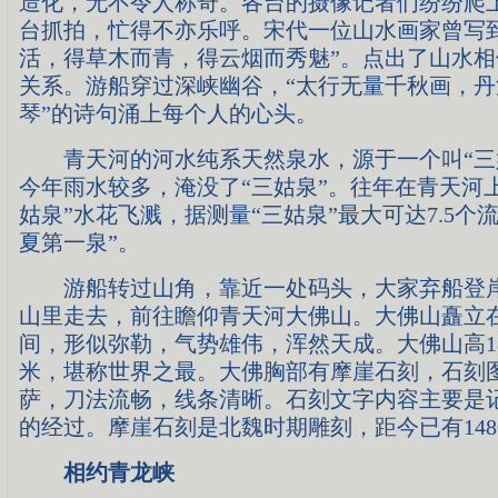
造化，无不令人称奇。各台的摄像记者们纷纷爬
台抓拍，忙得不亦乐呼。宋代一位山水画家曾写
活，得草木而青，得云烟而秀魅”。点出了山水
关系。游船穿过深峡幽谷，“太行无量千秋画，
琴”的诗句涌上每个人的心头。
青天河的河水纯系天然泉水，源于一个叫“三
今年雨水较多，淹没了“三姑泉”。往年在青天河
姑泉”水花飞溅，据测量“三姑泉”最大可达7.5个
夏第一泉”。
游船转过山角，靠近一处码头，大家弃船登岸
山里走去，前往瞻仰青天河大佛山。大佛山矗立
间，形似弥勒，气势雄伟，浑然天成。大佛山高18
米，堪称世界之最。大佛胸部有摩崖石刻，石刻
萨，刀法流畅，线条清晰。石刻文字内容主要是
的经过。摩崖石刻是北魏时期雕刻，距今已有148
相约青龙峡