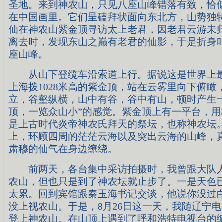
圣地。来到神农山，只见八座山峰错落有致，恰
在中国画里。它们呈磕拜状面向东北方，山势独
仙在神农山紫金顶寻访太上老君，因老君云游未
离去时，发现东山之巅有老君的仙影，于是折身
座山峰。
从山下登缆车沿索道上行。据说这是世界上最
上海拨1028米高的紫金顶，站在云雾里向下俯瞰
立，谷壑纵横，山中有谷，谷中有山，顿时产生
顶，一览众山小”的感觉。紫金顶上有一平台，
是上古时代炎帝神农氏拜天的祭坛，也称神农坛
上，环顾四周的茫茫云海以及突出云海的山峰，
肃穆的仙气在身边缭绕。
前两天，各台集中采访拍摄时，我曾跟大队人
农山，但也只是到了神农坛就止步了。一是天色
太累。回到宾馆跟秦玉海书记交谈，他说你没过
没上视农山。于是，8月26日这一天，我随辽宁
登上神农山。在山顶上遇到了呼和浩特电视台的