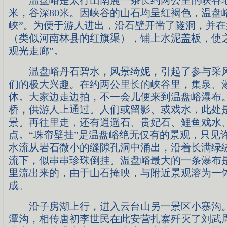
温盘峪是太行山南麓一条长约两公里的峡谷地带
米，谷深80米。因峡谷的山石均呈红褐色，温盘
峡”。为便于游人进出，沿石壁开凿了隧洞，并
（类似河南林县的红旗渠），铺上水泥盖板，使
观光走廊”。
温盘峪丹石碧水，风景绮妮，引起了参与采风
们的极大兴趣。在约两公里长的峡谷里，集泉、
体。大家边走边拍，不一会儿便来到温盘峪瀑布
桥，供游人上通过。人们或留影、或戏水，此处
景。再往里走，还有逍遥石、贵妃石、鲤鱼戏水
点。“珠帘壁挂”是温盘峪绝无仅有的景观，只见
水流从岩石微小的缝隙孔洞中涌出，沿着长满绿
流下，似串串珍珠倒挂。温盘峪最大的一条瀑布
里流出来的，由于山石掩映，与附近景观溶为一
成。
沿子房湖上行，进入云台山另一景区小寨沟。
潭沟，相传唐初李世民在此安营扎寨歼灭了刘武