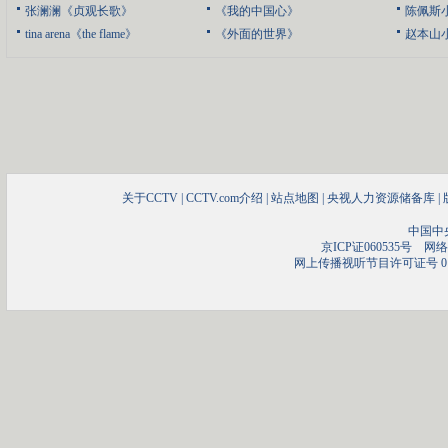
张澜澜《贞观长歌》
《我的中国心》
陈佩斯
tina arena《the flame》
《外面的世界》
赵本山
关于CCTV
|
CCTV.com介绍
|
站点地图
|
央视人力资源储备库
|
中国中
京ICP证060535号
网络文
网上传播视听节目许可证号 01