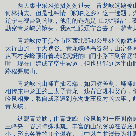
两天集中采风拍摄匆匆过去。青龙峡选题被山
何林抽去。但是他钟情《唢呐之乡》这一选题，
辽宁电视台到的晚，他们的选题是“山水情结”，
勘察青龙峡的镜头，我索性跟辽宁台去了一趟青
青龙峡位于焦作市区西北部40公里处的修武
太行山的一个大峡谷。青龙峡峰高谷深，山峦叠
从西村乡峰顶沿着崎岖蜿蜒的山间小路下到谷底
时。现在已建成了空中索道，但也只能到达半山
路程要爬山。
青龙峡的山峰直插云端，如刀劈斧削。峰峰岭
相传东海龙王的三太子青龙，违背宫规和父命，
吟凤相爱，私自成亲遭到东海龙王反对的故事，
青龙峡。
纵观青龙峡，由青龙峰、吟凤岭和一座叫南岭
三峰夹一谷的特殊地貌。丰富的山泉资源在谷底
小，形态各异的10个瀑布。其中以白龙瀑最为壮