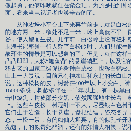
像赵勇，他俩昨晚就住在紫金顶，为的是拍到神
面，看来当电视记者也够辛苦的了。
从神农坛小平台上下来再往前走，就是白松岭
的地方两三米，窄处不足一米，岭上高低不平，
谷，使人望而生畏。几年前，白松岭上没有栏杆
玉海书记率领一行人勘查白松岭时，人们只能手
象环生的情景是可以想象的了。但是，就在这样
凸凸凹凹，人称“鲤鱼背”的悬崖硝壁上，以及它
稀古老的国家二级保护树种白皮松，也称白鹤松
山上一大景观，目前只有神农山和东北的长白山
说，这种松树的皮，树龄在400年以上才变白。
16000多株，树龄多伴在一千年以上。有一株黑
击中烧焦，树皮部分变黑，依然顽强地生长着，树龄
上。这些白皮松，树冠针叶不大，尽显银白色树
它们生于岩缝，长于悬崖，盘根结错，姿态各异
态，一松一景，有的如仙人迎宾，有的似孔雀开
亮翅，有的似贵妃醉酒，还有的如情人相偎，说