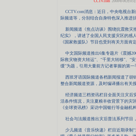
CCTV.com
2008年06月05日 
CCTV.com消息：近日，中央电视
际频道等，分别结合自身特色深入推进
新闻频道《焦点访谈》围绕抗震救灾推
纪实》，讲述了全国人民支援灾区的感
《国家救援队》节目也受到有关方面肯
中文国际频道推出6集专题片《震撼200
际救灾物资大转运”、“千里大转移”、“
缓”为题，引用大量前方记者掌握的第一
西班牙语国际频道各档新闻报道了胡锦
整合新闻频道资源，及时编译播出有关
经济频道三档资讯栏目全面关注灾后安
活条件情况，关注夏粮丰收背景下的灾
《全球资讯榜》采访中国银行等金融机
社会与法频道推出灾后普法系列节目，
少儿频道《音乐快递》栏目近期录制“