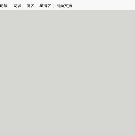
论坛
|
访谈
|
博客
|
星播客
|
网尚文摘