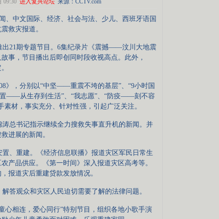
09:30
进入复兴论坛
来源：CCTV.com
台新闻、中文国际、经济、社会与法、少儿、西班牙语国
抗震救灾报道。
出21期专题节目。6集纪录片《震撼——汶川大地震
人故事，节目播出后即创同时段收视高点。此外，
定。
8》，分别以“中坚——重震不垮的基层”、“9小时国
安置——从生存到生活”、“我志愿”、“防疫——刻不容
手素材，事实充分、针对性强，引起广泛关注。
涛总书记指示继续全力搜救失事直升机的新闻。并
搜救进展的新闻。
置、重建。《经济信息联播》报道灾区军民日常生
区农产品供应。《第一时间》深入报道灾区高考等。
构，报道灾后重建贷款发放情况。
解答观众和灾区人民迫切需要了解的法律问题。
童心相连，爱心同行”特别节目，组织各地小歌手演