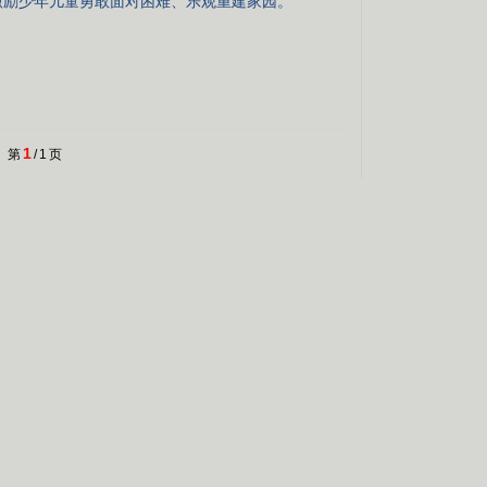
激励少年儿童勇敢面对困难、乐观重建家园。
1
第
/
1
页
关闭
请您纠错