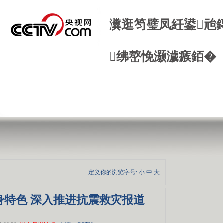
瀵逛笉璧凤紝鍙兘
绋嶅悗灏濊瘯銆�
定义你的浏览字号:
小
中
大
身特色 深入推进抗震救灾报道