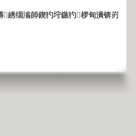
鏄綉缁滃師鍥犳垨鏃犳椤甸潰锛岃