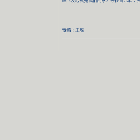
唱《爱心就是我们的家》等多首儿歌，
责编：王璐
打印本页
转发
收藏